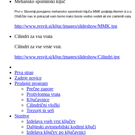
Mehansko spominski ključ
Prvi v Sloveniji ponujamo mehansko spominski ključa MMK podjetja Atemm d.o.o.
Obiščite nas in pokazali vam bomo kako boste vedno vedeli ali ste zaklenili vata.
http://www.resvit.si/kljuc/images/slideshow/MMK.jpg
Cilindri za vsa vrata
Cilindri za vse vrste vrat.
http://www.resvit.si/kljuc/images/slideshow/Cilindri.jpg
Prva stran
Zadnje novice
Prodajni program
Prečne zapore
Protivlomna vrata
Ključavnice
Cilindrični vložki
Trezorji in sefi
Storitve
Izdelava vseh vrst ključev
Daljinski avtomobilski kodirni ključi
Izdelava ključev po ključavnici