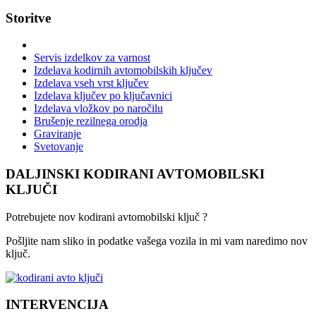
Storitve
Servis izdelkov za varnost
Izdelava kodirnih avtomobilskih ključev
Izdelava vseh vrst ključev
Izdelava ključev po ključavnici
Izdelava vložkov po naročilu
Brušenje rezilnega orodja
Graviranje
Svetovanje
DALJINSKI KODIRANI AVTOMOBILSKI
KLJUČI
Potrebujete nov kodirani avtomobilski ključ ?
Pošljite nam sliko in podatke vašega vozila in mi vam naredimo nov
ključ.
INTERVENCIJA