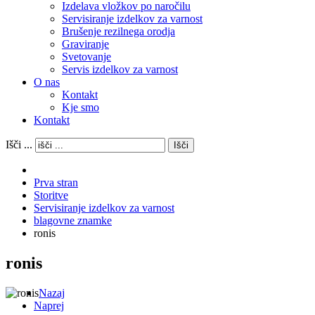
Izdelava vložkov po naročilu
Servisiranje izdelkov za varnost
Brušenje rezilnega orodja
Graviranje
Svetovanje
Servis izdelkov za varnost
O nas
Kontakt
Kje smo
Kontakt
Išči ...
Išči
Prva stran
Storitve
Servisiranje izdelkov za varnost
blagovne znamke
ronis
ronis
Nazaj
Naprej