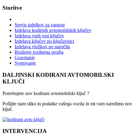
Storitve
Servis izdelkov za varnost
Izdelava kodirnih avtomobilskih ključev
Izdelava vseh vrst ključev
Izdelava ključev po ključavnici
Izdelava vložkov po naročilu
Brušenje rezilnega orodja
Graviranje
Svetovanje
DALJINSKI KODIRANI AVTOMOBILSKI
KLJUČI
Potrebujete nov kodirani avtomobilski ključ ?
Pošljite nam sliko in podatke vašega vozila in mi vam naredimo nov
ključ.
INTERVENCIJA