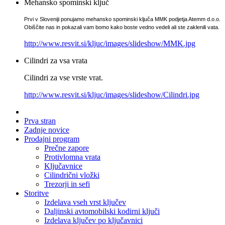
Mehansko spominski ključ
Prvi v Sloveniji ponujamo mehansko spominski ključa MMK podjetja Atemm d.o.o.
Obiščite nas in pokazali vam bomo kako boste vedno vedeli ali ste zaklenili vata.
http://www.resvit.si/kljuc/images/slideshow/MMK.jpg
Cilindri za vsa vrata
Cilindri za vse vrste vrat.
http://www.resvit.si/kljuc/images/slideshow/Cilindri.jpg
Prva stran
Zadnje novice
Prodajni program
Prečne zapore
Protivlomna vrata
Ključavnice
Cilindrični vložki
Trezorji in sefi
Storitve
Izdelava vseh vrst ključev
Daljinski avtomobilski kodirni ključi
Izdelava ključev po ključavnici