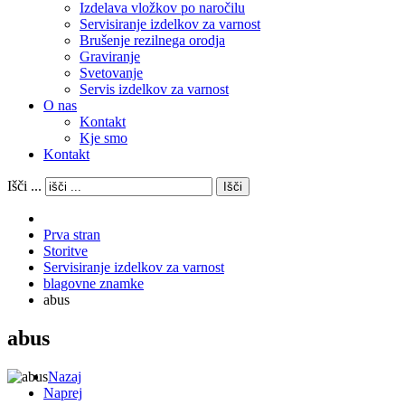
Izdelava vložkov po naročilu
Servisiranje izdelkov za varnost
Brušenje rezilnega orodja
Graviranje
Svetovanje
Servis izdelkov za varnost
O nas
Kontakt
Kje smo
Kontakt
Išči ...
Išči
Prva stran
Storitve
Servisiranje izdelkov za varnost
blagovne znamke
abus
abus
Nazaj
Naprej