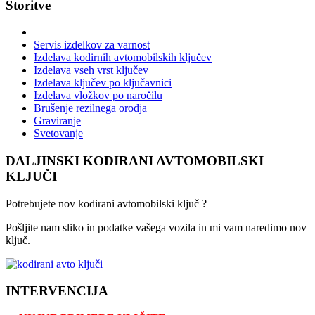
Storitve
Servis izdelkov za varnost
Izdelava kodirnih avtomobilskih ključev
Izdelava vseh vrst ključev
Izdelava ključev po ključavnici
Izdelava vložkov po naročilu
Brušenje rezilnega orodja
Graviranje
Svetovanje
DALJINSKI KODIRANI AVTOMOBILSKI
KLJUČI
Potrebujete nov kodirani avtomobilski ključ ?
Pošljite nam sliko in podatke vašega vozila in mi vam naredimo nov
ključ.
INTERVENCIJA