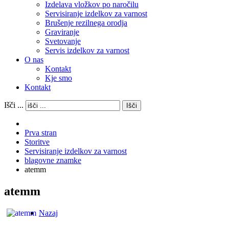
Izdelava vložkov po naročilu
Servisiranje izdelkov za varnost
Brušenje rezilnega orodja
Graviranje
Svetovanje
Servis izdelkov za varnost
O nas
Kontakt
Kje smo
Kontakt
Išči ...
Išči
Prva stran
Storitve
Servisiranje izdelkov za varnost
blagovne znamke
atemm
atemm
Nazaj