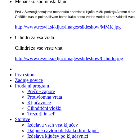
Mehansko spominski ključ
Prvi v Sloveniji ponujamo mehansko spominski ključa MMK podjetja Atemm d.o.o.
Obiščite nas in pokazali vam bomo kako boste vedno vedeli ali ste zaklenili vata.
http://www.resvit.si/kljuc/images/slideshow/MMK.jpg
Cilindri za vsa vrata
Cilindri za vse vrste vrat.
http://www.resvit.si/kljuc/images/slideshow/Cilindri.jpg
Prva stran
Zadnje novice
Prodajni program
Prečne zapore
Protivlomna vrata
Ključavnice
Cilindrični vložki
Trezorji in sefi
Storitve
Izdelava vseh vrst ključev
Daljinski avtomobilski kodirni ključi
Izdelava ključev po ključavnici