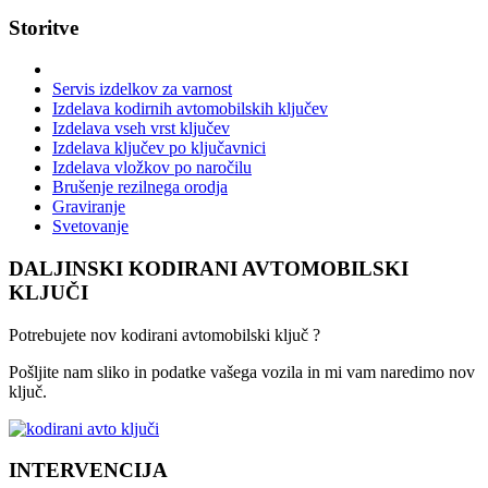
Storitve
Servis izdelkov za varnost
Izdelava kodirnih avtomobilskih ključev
Izdelava vseh vrst ključev
Izdelava ključev po ključavnici
Izdelava vložkov po naročilu
Brušenje rezilnega orodja
Graviranje
Svetovanje
DALJINSKI KODIRANI AVTOMOBILSKI
KLJUČI
Potrebujete nov kodirani avtomobilski ključ ?
Pošljite nam sliko in podatke vašega vozila in mi vam naredimo nov
ključ.
INTERVENCIJA