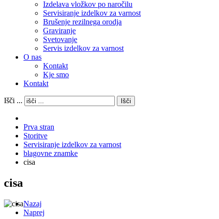
Izdelava vložkov po naročilu
Servisiranje izdelkov za varnost
Brušenje rezilnega orodja
Graviranje
Svetovanje
Servis izdelkov za varnost
O nas
Kontakt
Kje smo
Kontakt
Išči ...
Išči
Prva stran
Storitve
Servisiranje izdelkov za varnost
blagovne znamke
cisa
cisa
Nazaj
Naprej